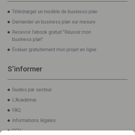
Télécharger un modèle de business plan
Demander un business plan sur mesure
Recevoir l’ebook gratuit "Réussir mon
business plan"
Évaluer gratuitement mon projet en ligne
S’informer
Guides par secteur
L’Académie
FAQ
Informations légales
CGV