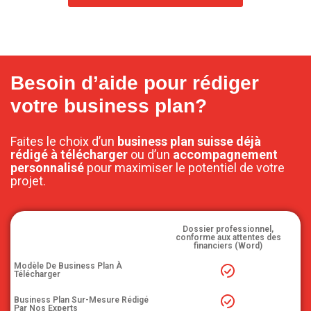
Besoin d’aide pour rédiger
votre business plan?
Faites le choix d’un
business plan suisse déjà
rédigé à télécharger
ou d’un
accompagnement
personnalisé
pour maximiser le potentiel de votre
projet.
Dossier professionnel,
conforme aux attentes des
financiers (Word)
Modèle De Business Plan À
Télécharger
Business Plan Sur-Mesure Rédigé
Par Nos Experts